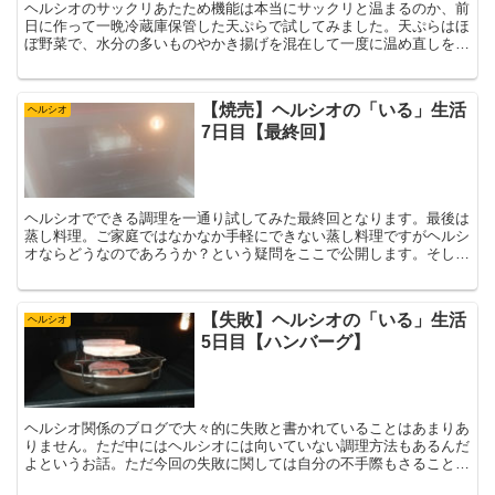
ヘルシオのサックリあたため機能は本当にサックリと温まるのか、前
日に作って一晩冷蔵庫保管した天ぷらで試してみました。天ぷらはほ
ぼ野菜で、水分の多いものやかき揚げを混在して一度に温め直しをし
て完了後の状態を確認しています。準備や片付けに関して気になる部
分もまとめています。
【焼売】ヘルシオの「いる」生活
ヘルシオ
7日目【最終回】
ヘルシオでできる調理を一通り試してみた最終回となります。最後は
蒸し料理。ご家庭ではなかなか手軽にできない蒸し料理ですがヘルシ
オならどうなのであろうか？という疑問をここで公開します。そして
オリジナルレシピも初めて公開します。
【失敗】ヘルシオの「いる」生活
ヘルシオ
5日目【ハンバーグ】
ヘルシオ関係のブログで大々的に失敗と書かれていることはあまりあ
りません。ただ中にはヘルシオには向いていない調理方法もあるんだ
よというお話。ただ今回の失敗に関しては自分の不手際もさることな
がら、根本の原因があったわけで仕方のない展開だったんだよという