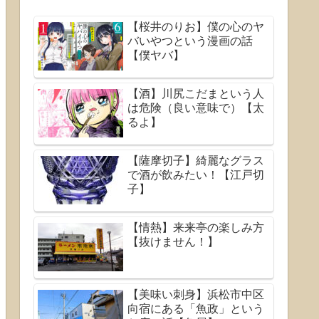
【桜井のりお】僕の心のヤ
バいやつという漫画の話
【僕ヤバ】
【酒】川尻こだまという人
は危険（良い意味で）【太
るよ】
【薩摩切子】綺麗なグラス
で酒が飲みたい！【江戸切
子】
【情熱】来来亭の楽しみ方
【抜けません！】
【美味い刺身】浜松市中区
向宿にある「魚政」という