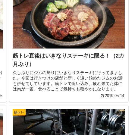
筋トレ直後はいきなりステーキに限る！（2カ
月ぶり）
り
久しぶりにジムの帰りにいきなりステーキに行ってきまし
な
た。今回は行きつけの店舗と新しく通い始めたジムのお話
こ
も併せてしています。筋トレで追い込み、疲れ果てた体に
っ
は肉が一番。食べることで気持ちも穏やかになります。
16
2019.05.14
筋トレ