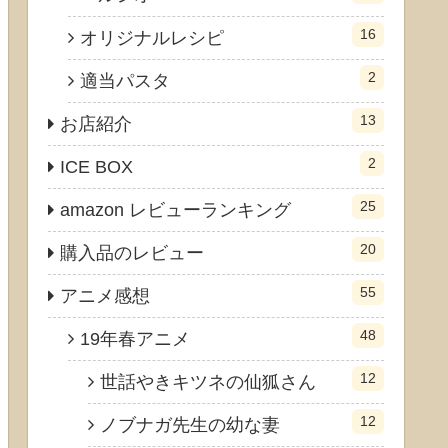
16
オリジナルレシピ
2
適当パスタ
13
お店紹介
2
ICE BOX
25
amazon レビューランキング
20
購入品のレビュー
55
アニメ感想
48
19年春アニメ
12
世話やきキツネの仙狐さん
12
ノブナガ先生の幼な妻