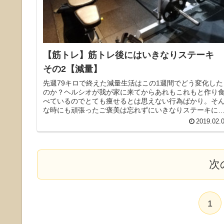
【筋トレ】筋トレ後にはいきなりステーキ
その2【減量】
先週79キロで終えた減量生活はこの1週間でどう変化した
のか？ヘルシオが我が家に来てからあれもこれもと作り
べているのでとても痩せるとは思えない行為ばかり。そ
な時にも頑張ったご褒美は忘れずにいきなりステーキに
いってしまう自制心がない管理人お話。
2019.02.
次
1