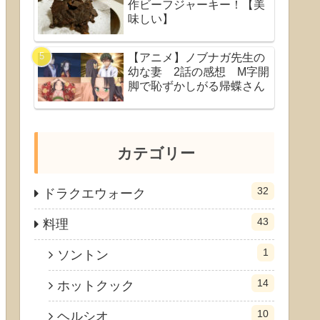
作ビーフジャーキー！【美
味しい】
【アニメ】ノブナガ先生の
幼な妻 2話の感想 M字開
脚で恥ずかしがる帰蝶さん
カテゴリー
32
ドラクエウォーク
43
料理
1
ソントン
14
ホットクック
10
ヘルシオ