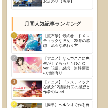
お店の話【魚屋】
月間人気記事ランキング
【流石景】最終巻 ドメス
ティックな彼女 28巻の感
想 流石な終わり方
【アニメ】なんでここに先
生が！？もっとたゆたゆ
ver「2話」感想 無料視聴
の指南有り
【アニメ】ドメスティック
な彼女12話最終回の感想と
作者のtweet
【簡単】ヘルシオで作る自