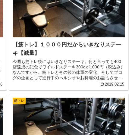
【筋トレ】１０００円だからいきなりステー
キ【減量】
な
今週も筋トレ後にはいきなりステーキ。何と言っても400
あ
店達成の記念でワイルドステーキ300gが1000円（税込み）
デ
なんですから。筋トレとその後の体重の変化、そしてブロ
は
グの企画として進行中のヘルシオやお料理のお話もさせて
いただいています。
16
2019.02.15
筋トレ