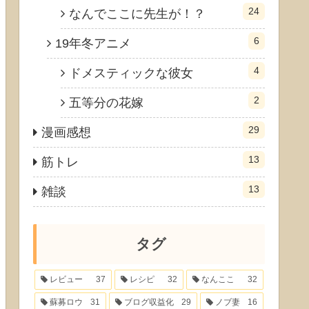
24
なんでここに先生が！？
6
19年冬アニメ
4
ドメスティックな彼女
2
五等分の花嫁
29
漫画感想
13
筋トレ
13
雑談
タグ
レビュー
37
レシピ
32
なんここ
32
蘇募ロウ
31
ブログ収益化
29
ノブ妻
16