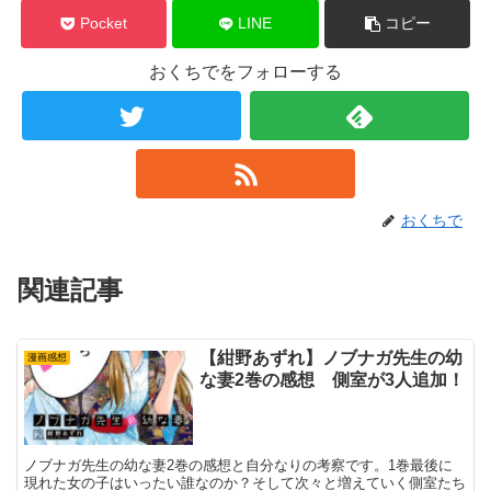
Pocket
LINE
コピー
おくちでをフォローする
おくちで
関連記事
【紺野あずれ】ノブナガ先生の幼
漫画感想
な妻2巻の感想 側室が3人追加！
ノブナガ先生の幼な妻2巻の感想と自分なりの考察です。1巻最後に
現れた女の子はいったい誰なのか？そして次々と増えていく側室たち