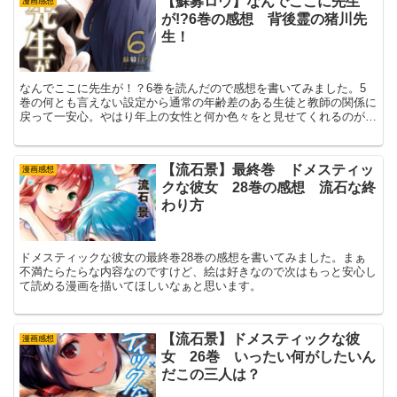
【蘇募ロウ】なんでここに先生
漫画感想
が!?6巻の感想 背後霊の猪川先
生！
なんでここに先生が！？6巻を読んだので感想を書いてみました。5
巻の何とも言えない設定から通常の年齢差のある生徒と教師の関係に
戻って一安心。やはり年上の女性と何か色々をと見せてくれるのがな
んここの売りですからね！6巻はちょっと暗めの猪川先生と渡辺君の
お話です。
【流石景】最終巻 ドメスティッ
漫画感想
クな彼女 28巻の感想 流石な終
わり方
ドメスティックな彼女の最終巻28巻の感想を書いてみました。まぁ
不満たらたらな内容なのですけど、絵は好きなので次はもっと安心し
て読める漫画を描いてほしいなぁと思います。
【流石景】ドメスティックな彼
漫画感想
女 26巻 いったい何がしたいん
だこの三人は？