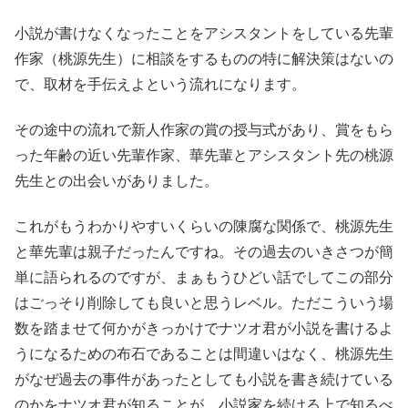
小説が書けなくなったことをアシスタントをしている先輩
作家（桃源先生）に相談をするものの特に解決策はないの
で、取材を手伝えよという流れになります。
その途中の流れで新人作家の賞の授与式があり、賞をもら
った年齢の近い先輩作家、華先輩とアシスタント先の桃源
先生との出会いがありました。
これがもうわかりやすいくらいの陳腐な関係で、桃源先生
と華先輩は親子だったんですね。その過去のいきさつが簡
単に語られるのですが、まぁもうひどい話でしてこの部分
はごっそり削除しても良いと思うレベル。ただこういう場
数を踏ませて何かがきっかけでナツオ君が小説を書けるよ
うになるための布石であることは間違いはなく、桃源先生
がなぜ過去の事件があったとしても小説を書き続けている
のかをナツオ君が知ることが、小説家を続ける上で知るべ