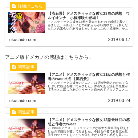
【流石景】ドメスティックな彼女23巻の感想 ワ
ルイオンナ 小椋海咲の登場！
ドメスティックな彼女23巻が発売されたので感想を書いて
みました。今回はルイとの別れから小椋海咲という新たな
女性との出会いがありました。しかしこの小椋海咲、かな
り問題のある女性のようでナツオ君はまた振り回される
日々が続きます。
okuchide.com
2019.06.17
アニメ版ドメカノの感想はこちらから↓
【アニメ】ドメスティックな彼女11話の感想と作
者のtweetの件【流石景】
ドメスティックな彼女のアニメ、11話が放送されたので久
しぶりに感想を書いてみました。作者である流石景先生が
ぽろっとこぼしたあのツイートと自分のドメカノアニメに
対しての印象を最終回の一つ前の11話でまとめてみまし
た。
okuchide.com
2019.03.24
【アニメ】ドメスティックな彼女12話最終回の感
想と作者のtweet
2019年冬アニメ、ドメスティックな彼女が最終回を迎えま
したので感想を書いてみました。今回も作者である流石景
先生のツイートをいくつか取り上げて併せて感想を書いて