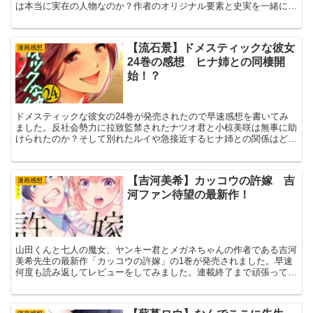
は本当に実在の人物なのか？作者のオリジナル要素と史実を一緒に学
べるジト目クール〇〇好きの方必見の内容の2巻でした。
【流石景】ドメスティックな彼女
漫画感想
24巻の感想 ヒナ姉との同棲開
始！？
ドメスティックな彼女の24巻が発売されたので早速感想を書いてみ
ました。反社会勢力に拉致監禁されたナツオ君と小椋美咲は無事に助
けられたのか？そして別れたルイや急接近するヒナ姉との関係はどう
なるのか？というのが焦点です。
【吉河美希】カッコウの許嫁 吉
漫画感想
河ファン待望の最新作！
山田くんと七人の魔女、ヤンキー君とメガネちゃんの作者である吉河
美希先生の最新作「カッコウの許嫁」の1巻が発売されました。早速
何度も読み返してレビューをしてみました。連載終了まで頑張って完
走（感想）する予定。