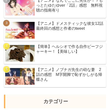
【アニメ】なんでここに先生が！？も
っとたゆたゆver「2話」感想 無料視
聴の指南有り
【アニメ】ドメスティックな彼女12話
最終回の感想と作者のtweet
【簡単】ヘルシオで作る自作ビーフジ
ャーキー！【美味しい】
【アニメ】ノブナガ先生の幼な妻 2
話の感想 M字開脚で恥ずかしがる帰
蝶さん
カテゴリー