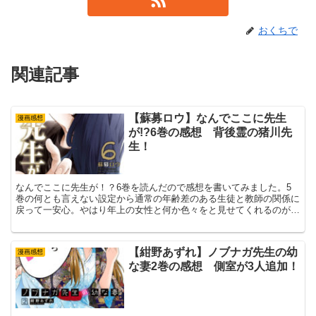
おくちで
関連記事
【蘇募ロウ】なんでここに先生
漫画感想
が!?6巻の感想 背後霊の猪川先
生！
なんでここに先生が！？6巻を読んだので感想を書いてみました。5
巻の何とも言えない設定から通常の年齢差のある生徒と教師の関係に
戻って一安心。やはり年上の女性と何か色々をと見せてくれるのがな
んここの売りですからね！6巻はちょっと暗めの猪川先生と渡辺君の
お話です。
【紺野あずれ】ノブナガ先生の幼
漫画感想
な妻2巻の感想 側室が3人追加！