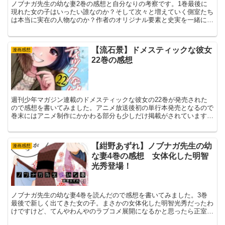
ノブナガ先生の幼な妻2巻の感想と自分なりの考察です。1巻最後に
現れた女の子はいったい誰なのか？そして次々と増えていく側室たち
は本当に実在の人物なのか？作者のオリジナル要素と史実を一緒に学
べるジト目クール〇〇好きの方必見の内容の2巻でした。
【流石景】ドメスティックな彼女
漫画感想
22巻の感想
週刊少年マガジン連載のドメスティックな彼女の22巻が発売された
ので感想を書いてみました。アニメ放送後初の単行本発売となるので
巻末にはアニメ制作にかかわる部分も少しだけ掲載がされています。
ナツオ君とルイの関係はどうなるのか？その辺りについて思ったまま
書いてみました。
【紺野あずれ】ノブナガ先生の幼
漫画感想
な妻4巻の感想 女体化した明智
光秀登場！
ノブナガ先生の幼な妻4巻を読んだので感想を書いてみました。3巻
最後で新しく出てきた女の子。まさかの女体化した明智光秀だったわ
けですけど、てんやわんやのラブコメ展開になるかと思ったら正室で
ある帰蝶さんを大事にするエピソードがありまして読んでいてほっこ