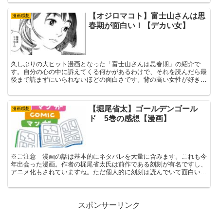
りします。
【オジロマコト】富士山さんは思
漫画感想
春期が面白い！【デカい女】
久しぶりの大ヒット漫画となった「富士山さんは思春期」の紹介で
す。自分の心の中に訴えてくる何かがあるわけで、それを読んだら最
後まで読まずにいられないほどの面白さです。背の高い女性が好きな
男子には特におすすめ！
【堀尾省太】ゴールデンゴール
漫画感想
ド 5巻の感想【漫画】
※ご注意 漫画の話は基本的にネタバレを大量に含みます。これも今
年出会った漫画。作者の梶尾省太氏は前作である刻刻が有名ですし、
アニメ化もされていますね。ただ個人的に刻刻は読んでいて面白いと
思えず、眠くなる具合だったので無料の1巻の時点でやめて...
スポンサーリンク