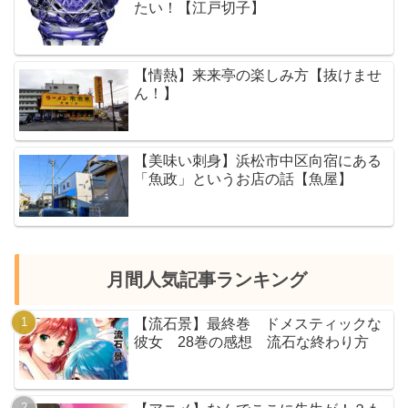
たい！【江戸切子】
【情熱】来来亭の楽しみ方【抜けませ
ん！】
【美味い刺身】浜松市中区向宿にある
「魚政」というお店の話【魚屋】
月間人気記事ランキング
【流石景】最終巻 ドメスティックな
彼女 28巻の感想 流石な終わり方