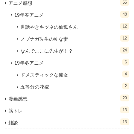
55
アニメ感想
48
19年春アニメ
12
世話やきキツネの仙狐さん
12
ノブナガ先生の幼な妻
24
なんでここに先生が！？
6
19年冬アニメ
4
ドメスティックな彼女
2
五等分の花嫁
29
漫画感想
13
筋トレ
13
雑談