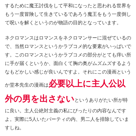
するために魔王討伐をして平和になったと思われる世界を
もう一度冒険して生きているであろう魔王をもう一度倒し
て呪いを解くというのが物語の目的となっています。
ネクロマンスはロマンスをネクロマンサーに混ぜているの
で、当然ロマンスというかラブコメ的な要素がいっぱいで
す。このロマンスというかラブコメの部分がとても痒い所
に手が届くというか、面白くて胸の奥がムズムズするよう
なもどかしい感じが良いんですよ。それにこの漫画という
必要以上に主人公以
か堂本先生の漫画は
外の男を出さない
というありがたい所が特
に良い。主人公絶対主義の私にぴったりの内容なんです
よ。実際に5人いたパーティの内、男二人を排除していま
すしね。